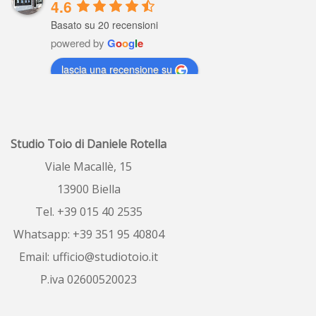
4.6
Basato su 20 recensioni
powered by
G
o
o
g
l
e
lascia una recensione su
Raffaella Gaviati
5 years ago
Io settimane fa ho 
Studio Toio di Daniele Rotella
fatto valutare il  mio  alloggio , profe
...
leggi tutto
Viale Macallè, 15
13900 Biella
ombretta porrino
6 years ago
Tel. +39 015 40 2535
Ottimo servizio, 
Whatsapp: +39 351 95 40804
sono riuscita a vendere il mio alloggio 
in
...
leggi tutto
Email:
ufficio@studiotoio.it
P.iva 02600520023
Luca Siletti
6 years ago
Correttezza e 