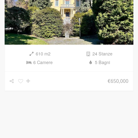
610 m2
24 Stanze
6 Camere
5 Bagni
€650,000