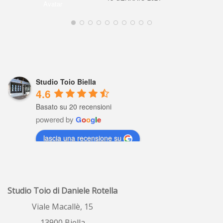
Studio Toio Biella
4.6
Basato su 20 recensioni
powered by
G
o
o
g
l
e
lascia una recensione su
Raffaella Gaviati
5 years ago
Io settimane fa ho 
Studio Toio di Daniele Rotella
fatto valutare il  mio  alloggio , profe
...
leggi tutto
Viale Macallè, 15
13900 Biella