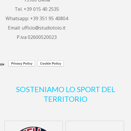
ombretta porrino
6 years ago
Tel. +39 015 40 2535
Ottimo servizio, 
Whatsapp: +39 351 95 40804
sono riuscita a vendere il mio alloggio 
in
...
leggi tutto
Email:
ufficio@studiotoio.it
P.iva 02600520023
Luca Siletti
6 years ago
Correttezza e 
professionalità garantite.
Altre recensioni
SOSTENIAMO LO SPORT DEL
TERRITORIO