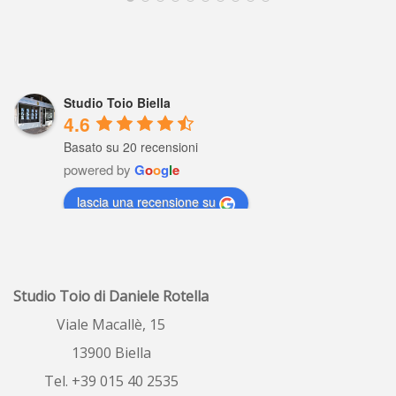
Studio Toio Biella
4.6
Basato su 20 recensioni
powered by
G
o
o
g
l
e
lascia una recensione su
Raffaella Gaviati
5 years ago
Io settimane fa ho 
Studio Toio di Daniele Rotella
fatto valutare il  mio  alloggio , profe
...
leggi tutto
Viale Macallè, 15
13900 Biella
ombretta porrino
6 years ago
Tel. +39 015 40 2535
Ottimo servizio, 