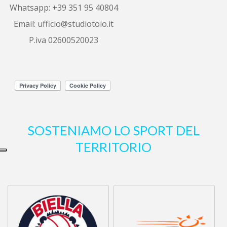
Whatsapp: +39 351 95 40804
sono riuscita a vendere il mio alloggio 
in
...
leggi tutto
Email:
ufficio@studiotoio.it
P.iva 02600520023
Luca Siletti
6 years ago
Correttezza e 
professionalità garantite.
Altre recensioni
SOSTENIAMO LO SPORT DEL
TERRITORIO