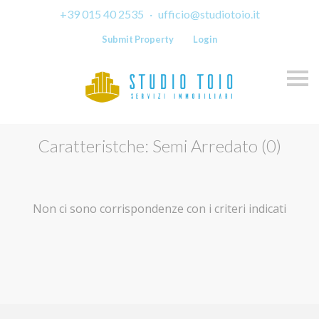
+39 015 40 2535
·
ufficio@studiotoio.it
Submit Property
Login
Skip
Caratteristche: Semi Arredato (0)
Non ci sono corrispondenze con i criteri indicati