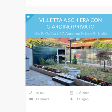
VILLETTA A SCHIERA CON
GIARDINO PRIVATO
Via B. Galliari, 57, Andorno Micca BI, Italia
55 m2
3 Stanze
1 Camera
1 Bagno