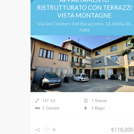
RISTRUTTURATO CON TERRAZZI
VISTA MONTAGNE
Via Del Cimitero Del Barazzetto, 14, Biella, BI,
Italia
147 m2
7 Stanze
2 Camere
3 Bagni
€118,000