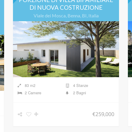
DI NUOVA COSTRUZIONE
Viale dei Mosca, Benna, BI, Italia
83 m2
4 Stanze
2 Camere
2 Bagni
€259,000