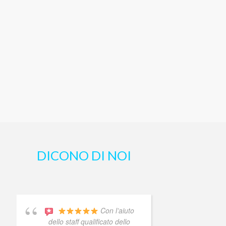
DICONO DI NOI
Con l’aiuto
Che d
dello staff qualificato dello
sanno f