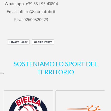
Whatsapp: +39 351 95 40804
sono riuscita a vendere il mio alloggio 
in
...
leggi tutto
Email:
ufficio@studiotoio.it
P.iva 02600520023
Luca Siletti
6 years ago
Correttezza e 
professionalità garantite.
Altre recensioni
SOSTENIAMO LO SPORT DEL
TERRITORIO