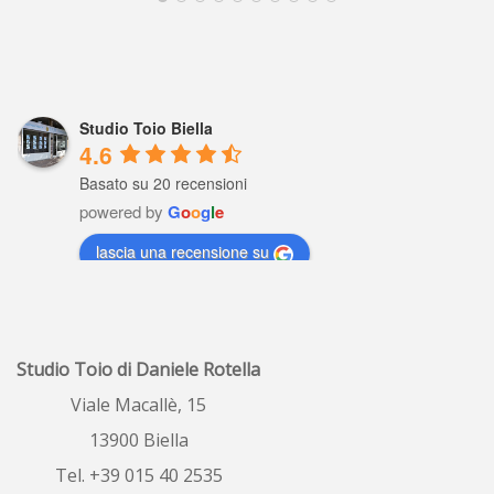
Studio Toio Biella
4.6
Basato su 20 recensioni
powered by
G
o
o
g
l
e
lascia una recensione su
Raffaella Gaviati
5 years ago
Io settimane fa ho 
Studio Toio di Daniele Rotella
fatto valutare il  mio  alloggio , profe
...
leggi tutto
Viale Macallè, 15
13900 Biella
ombretta porrino
6 years ago
Tel. +39 015 40 2535
Ottimo servizio, 