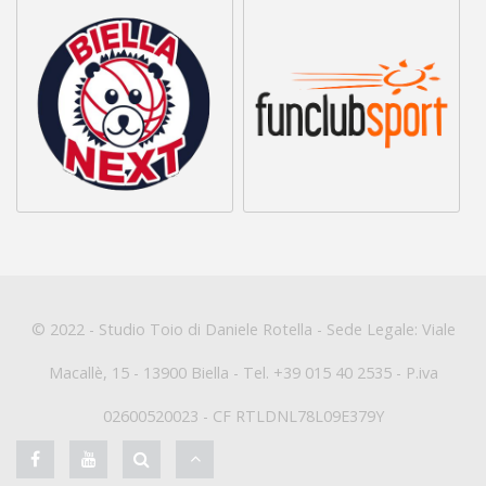
© 2022 - Studio Toio di Daniele Rotella - Sede Legale: Viale
Macallè, 15 - 13900 Biella - Tel. +39 015 40 2535 - P.iva
02600520023 - CF RTLDNL78L09E379Y