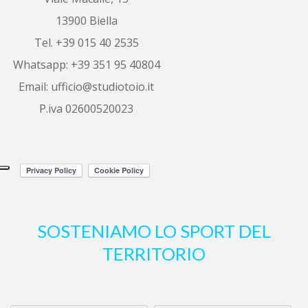
13900 Biella
ombretta porrino
6 years ago
Tel. +39 015 40 2535
Ottimo servizio, 
Whatsapp: +39 351 95 40804
sono riuscita a vendere il mio alloggio 
in
...
leggi tutto
Email:
ufficio@studiotoio.it
P.iva 02600520023
Luca Siletti
6 years ago
Correttezza e 
professionalità garantite.
Altre recensioni
SOSTENIAMO LO SPORT DEL
TERRITORIO