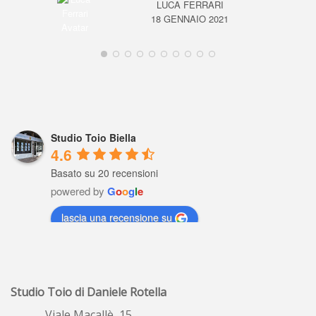
LUCA FERRARI
18 GENNAIO 2021
Studio Toio Biella
4.6
Basato su 20 recensioni
powered by
G
o
o
g
l
e
lascia una recensione su
Raffaella Gaviati
5 years ago
Io settimane fa ho 
Studio Toio di Daniele Rotella
fatto valutare il  mio  alloggio , profe
...
leggi tutto
Viale Macallè, 15