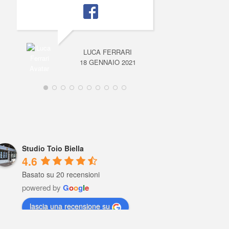
LUCA FERRARI
18 GENNAIO 2021
Studio Toio Biella
4.6
Basato su 20 recensioni
powered by
G
o
o
g
l
e
lascia una recensione su
Raffaella Gaviati