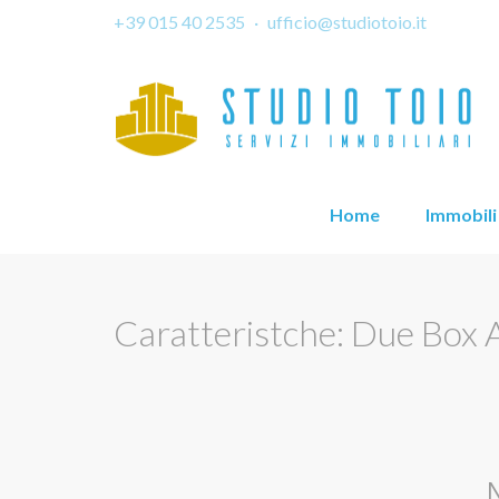
+39 015 40 2535
·
ufficio@studiotoio.it
Home
Immobili
Caratteristche: Due Box 
N