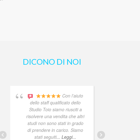
DICONO DI NOI
Con l’aiuto
Che d
dello staff qualificato dello
sanno f
Studio Toio siamo riusciti a
Co
risolvere una vendita che altri
studi non sono stati in grado
di prendere in carico. Siamo
stati seguiti
... Leggi...