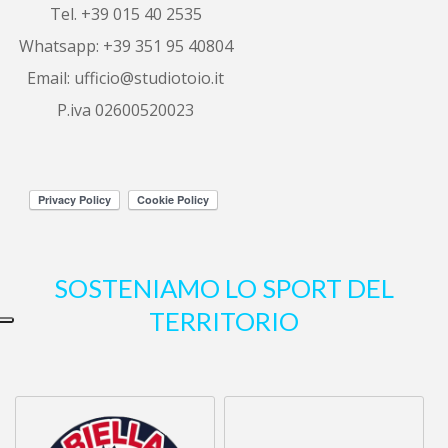
6 years ago
Tel. +39 015 40 2535
Ottimo servizio, 
Whatsapp: +39 351 95 40804
sono riuscita a vendere il mio alloggio 
in
...
leggi tutto
Email:
ufficio@studiotoio.it
P.iva 02600520023
Luca Siletti
6 years ago
Correttezza e 
professionalità garantite.
Altre recensioni
SOSTENIAMO LO SPORT DEL
TERRITORIO