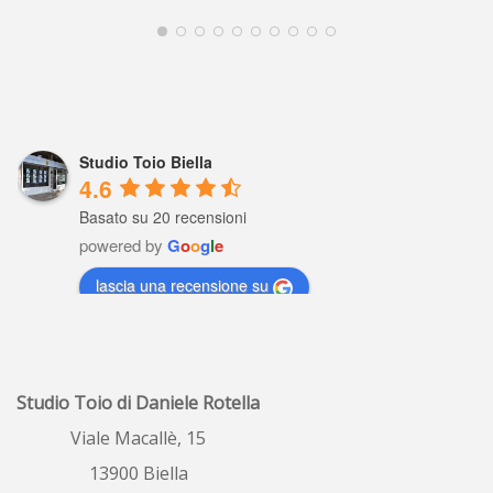
Studio Toio Biella
4.6
Basato su 20 recensioni
powered by
G
o
o
g
l
e
lascia una recensione su
Raffaella Gaviati
5 years ago
Io settimane fa ho 
Studio Toio di Daniele Rotella
fatto valutare il  mio  alloggio , profe
...
leggi tutto
Viale Macallè, 15
13900 Biella
ombretta porrino