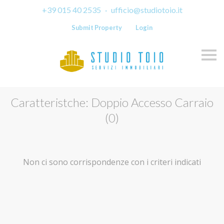
+39 015 40 2535
·
ufficio@studiotoio.it
Submit Property
Login
Skip
Caratteristche: Doppio Accesso Carraio
(0)
Non ci sono corrispondenze con i criteri indicati