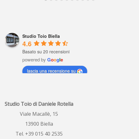
Studio Toio Biella
4.6
Basato su 20 recensioni
powered by
G
o
o
g
l
e
lascia una recensione su
Raffaella Gaviati
5 years ago
Io settimane fa ho 
Studio Toio di Daniele Rotella
fatto valutare il  mio  alloggio , profe
...
leggi tutto
Viale Macallè, 15
13900 Biella
ombretta porrino
6 years ago
Tel. +39 015 40 2535
Ottimo servizio, 