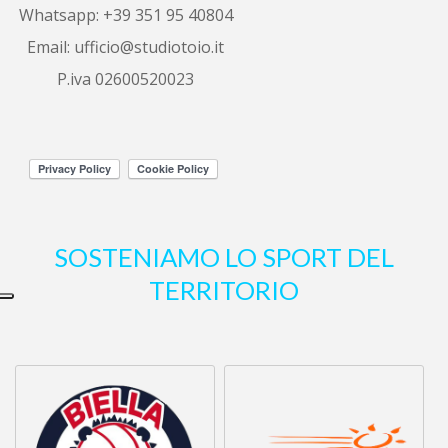
Whatsapp: +39 351 95 40804
sono riuscita a vendere il mio alloggio 
in
...
leggi tutto
Email:
ufficio@studiotoio.it
P.iva 02600520023
Luca Siletti
6 years ago
Correttezza e 
professionalità garantite.
Altre recensioni
SOSTENIAMO LO SPORT DEL
TERRITORIO