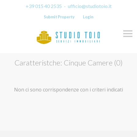
+39 015 40 2535
·
ufficio@studiotoio.it
Submit Property
Login
Skip
Caratteristche: Cinque Camere (0)
Non ci sono corrispondenze con i criteri indicati