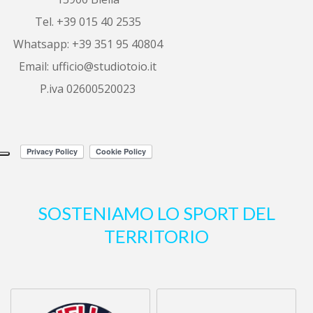
ombretta porrino
6 years ago
Tel. +39 015 40 2535
Ottimo servizio, 
Whatsapp: +39 351 95 40804
sono riuscita a vendere il mio alloggio 
in
...
leggi tutto
Email:
ufficio@studiotoio.it
P.iva 02600520023
Luca Siletti
6 years ago
Correttezza e 
professionalità garantite.
Altre recensioni
SOSTENIAMO LO SPORT DEL
TERRITORIO