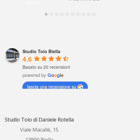
Studio Toio Biella
4.6
Basato su 20 recensioni
powered by
G
o
o
g
l
e
lascia una recensione su
Raffaella Gaviati
5 years ago
Io settimane fa ho 
Studio Toio di Daniele Rotella
fatto valutare il  mio  alloggio , profe
...
leggi tutto
Viale Macallè, 15
13900 Biella