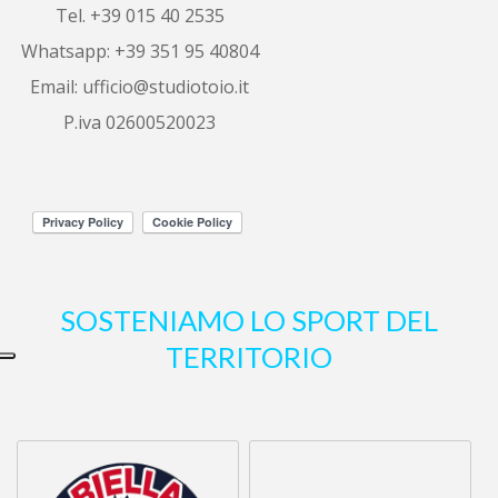
6 years ago
Tel. +39 015 40 2535
Ottimo servizio, 
Whatsapp: +39 351 95 40804
sono riuscita a vendere il mio alloggio 
in
...
leggi tutto
Email:
ufficio@studiotoio.it
P.iva 02600520023
Luca Siletti
6 years ago
Correttezza e 
professionalità garantite.
Altre recensioni
SOSTENIAMO LO SPORT DEL
TERRITORIO