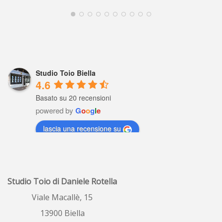
Studio Toio Biella
4.6
Basato su 20 recensioni
powered by
G
o
o
g
l
e
lascia una recensione su
Raffaella Gaviati
5 years ago
Io settimane fa ho 
Studio Toio di Daniele Rotella
fatto valutare il  mio  alloggio , profe
...
leggi tutto
Viale Macallè, 15
13900 Biella
ombretta porrino