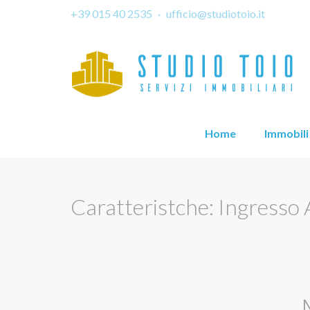
+39 015 40 2535
·
ufficio@studiotoio.it
Home
Immobili
Caratteristche: Ingresso
N