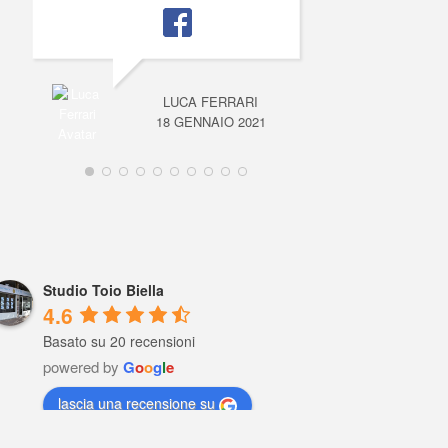
LUCA FERRARI
18 GENNAIO 2021
Studio Toio Biella
4.6
Basato su 20 recensioni
powered by
G
o
o
g
l
e
lascia una recensione su
Raffaella Gaviati