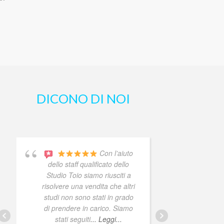
DICONO DI NOI
Con l’aiuto
Che d
dello staff qualificato dello
sanno f
Studio Toio siamo riusciti a
Co
risolvere una vendita che altri
studi non sono stati in grado
di prendere in carico. Siamo
stati seguiti
... Leggi...